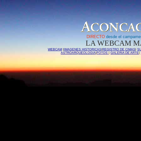
DIRECTO
desde el campamen
LA WEBCAM MA
WEBCAM
|
IMAGENES HISTORICAS
|
REGISTRO DE CIMAS
|
S
ASTROARQUEOLOGIA
|
FOTOS
|
GALERIA DE ARTE
|