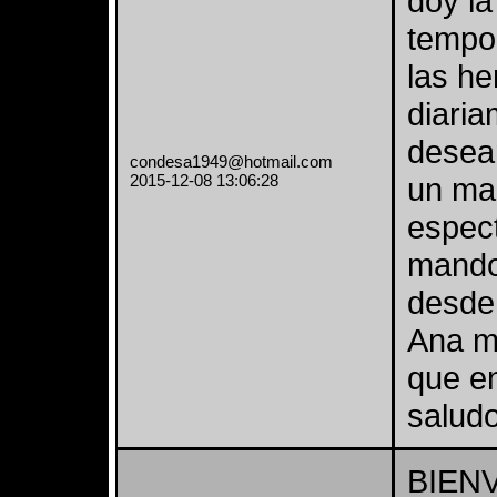
doy l
tempor
las h
diaria
desear
condesa1949@hotmail.com
2015-12-08 13:06:28
un ma
espec
mando
desde 
Ana m
que en
saludo
BIEN