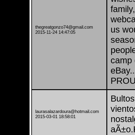
family
webcam
thegreatgonzo74@gmail.com
us woul
2015-11-24 14:47:05
season
people
camp d
eBay..
PROU
Bultos
viento
laurasalazardoura@hotmail.com
2015-03-01 18:58:01
nostal
aÃ±o.