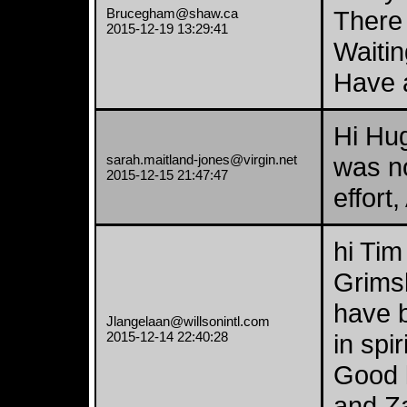
Brucegham@shaw.ca
There 
2015-12-19 13:29:41
Waitin
Have a
Hi Hug
sarah.maitland-jones@virgin.net
was no
2015-12-15 21:47:47
effort,
hi Ti
Grimsb
have 
Jlangelaan@willsonintl.com
2015-12-14 22:40:28
in spi
Good l
and Z