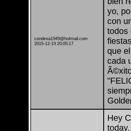
bien r
yo, p
con un
todos 
condesa1949@hotmail.com
fiesta
2015-12-19 20:05:17
que el
cada 
Ã©xit
"FELI
siemp
Golde
Hey C
today.