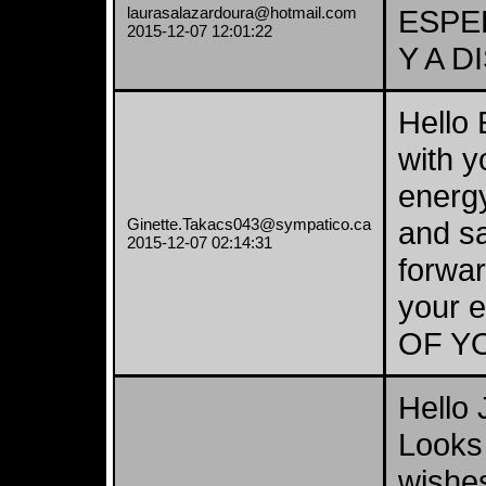
laurasalazardoura@hotmail.com
ESPE
2015-12-07 12:01:22
Y A D
Hello 
with y
energy
Ginette.Takacs043@sympatico.ca
and sa
2015-12-07 02:14:31
forwar
your 
OF YO
Hello 
Looks 
wishes