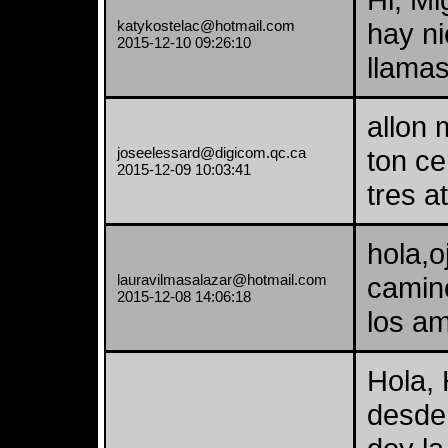
katykostelac@hotmail.com
hay ni
2015-12-10 09:26:10
llama
allon 
joseelessard@digicom.qc.ca
ton ce
2015-12-09 10:03:41
tres a
hola,o
lauravilmasalazar@hotmail.com
camin
2015-12-08 14:06:18
los am
Hola, 
desde 