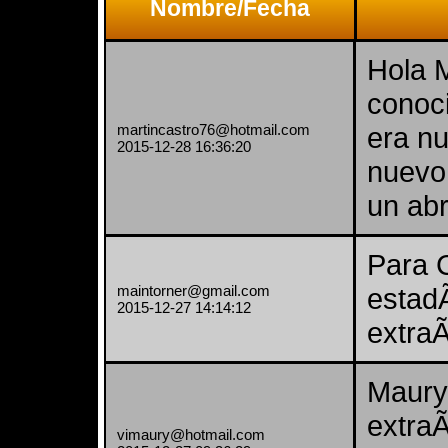
Nombre/Fecha
Hola M
conoc
martincastro76@hotmail.com
era nu
2015-12-28 16:36:20
nuevo
un abr
Para C
maintorner@gmail.com
estadÃ
2015-12-27 14:14:12
extra
Maury
extra
vimaury@hotmail.com