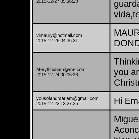
2015-12-27 09:36:29
guard
vida,
MAUR
vimaury@hotmail.com
2015-12-26 04:36:31
DOND
Think
Merylhuxham@me.com
you ar
2015-12-24 00:06:36
Chris
yousofandmariam@gmail.com
Hi Em
2015-12-22 13:27:25
Migue
Aconc