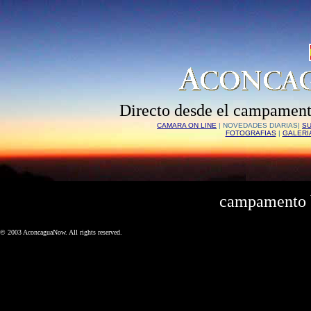
Directo desde el campamen
CAMARA ON LINE
|
NOVEDADES DIARIAS|
S
FOTOGRAFIAS
|
GALERI
campamento b
© 2003 AconcaguaNow. All rights reserved.