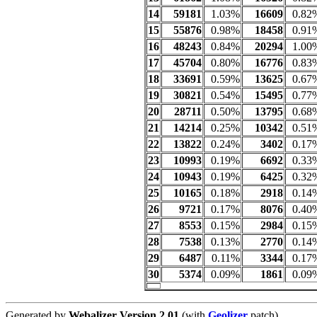
14
59181
1.03%
16609
0.82
15
55876
0.98%
18458
0.91
16
48243
0.84%
20294
1.00
17
45704
0.80%
16776
0.83
18
33691
0.59%
13625
0.67
19
30821
0.54%
15495
0.77
20
28711
0.50%
13795
0.68
21
14214
0.25%
10342
0.51
22
13822
0.24%
3402
0.17
23
10993
0.19%
6692
0.33
24
10943
0.19%
6425
0.32
25
10165
0.18%
2918
0.14
26
9721
0.17%
8076
0.40
27
8553
0.15%
2984
0.15
28
7538
0.13%
2770
0.14
29
6487
0.11%
3344
0.17
30
5374
0.09%
1861
0.09
Generated by
Webalizer Version 2.01
(with
Geolizer
patch)