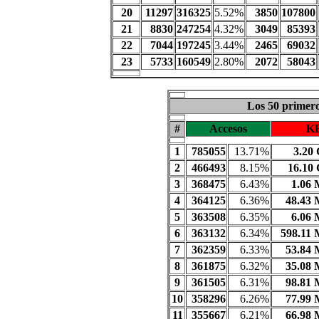
20
11297
316325
5.52%
3850
107800
21
8830
247254
4.32%
3049
85393
22
7044
197245
3.44%
2465
69032
23
5733
160549
2.80%
2072
58043
Los 50 primero
#
Accesos
KB
1
785055
13.71%
3.20
2
466493
8.15%
16.10
3
368475
6.43%
1.06
4
364125
6.36%
48.43
5
363508
6.35%
6.06
6
363132
6.34%
598.11
7
362359
6.33%
53.84
8
361875
6.32%
35.08
9
361505
6.31%
98.81
10
358296
6.26%
77.99
11
355667
6.21%
66.98