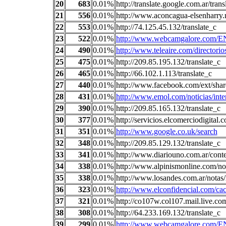
20
683
0.01%
http://translate.google.com.ar/trans
21
556
0.01%
http://www.aconcagua-elsenharry.n
22
553
0.01%
http://74.125.45.132/translate_c
23
522
0.01%
http://www.webcamgalore.com/E
24
490
0.01%
http://www.teleaire.com/directori
25
475
0.01%
http://209.85.195.132/translate_c
26
465
0.01%
http://66.102.1.113/translate_c
27
440
0.01%
http://www.facebook.com/ext/shar
28
431
0.01%
http://www.emol.com/noticias/intern
29
390
0.01%
http://209.85.165.132/translate_c
30
377
0.01%
http://servicios.elcomerciodigit
31
351
0.01%
http://www.google.co.uk/search
32
348
0.01%
http://209.85.129.132/translate_c
33
341
0.01%
http://www.diariouno.com.ar/cont
34
338
0.01%
http://www.alpinismonline.com/not
35
338
0.01%
http://www.losandes.com.ar/notas
36
323
0.01%
http://www.elconfidencial.com/ca
37
321
0.01%
http://co107w.col107.mail.live.co
38
308
0.01%
http://64.233.169.132/translate_c
39
299
0.01%
http://www.webcamgalore.com/EN