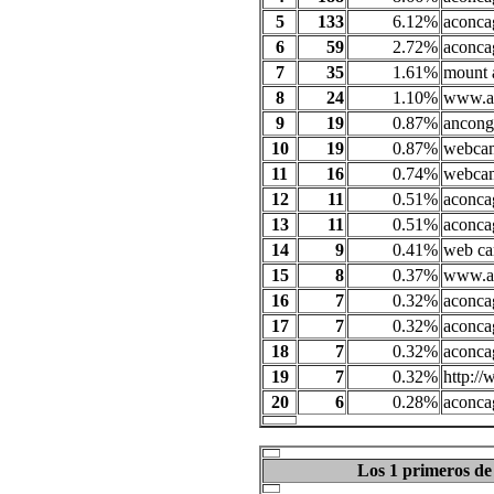
5
133
6.12%
aconc
6
59
2.72%
aconc
7
35
1.61%
mount 
8
24
1.10%
www.a
9
19
0.87%
ancong
10
19
0.87%
webca
11
16
0.74%
webca
12
11
0.51%
aconca
13
11
0.51%
aconca
14
9
0.41%
web c
15
8
0.37%
www.a
16
7
0.32%
aconca
17
7
0.32%
aconca
18
7
0.32%
aconca
19
7
0.32%
http:/
20
6
0.28%
aconcag
Los 1 primeros de 