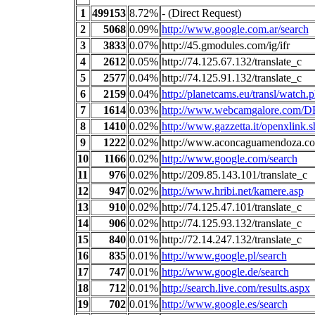
1
499153
8.72%
- (Direct Request)
2
5068
0.09%
http://www.google.com.ar/search
3
3833
0.07%
http://45.gmodules.com/ig/ifr
4
2612
0.05%
http://74.125.67.132/translate_c
5
2577
0.04%
http://74.125.91.132/translate_c
6
2159
0.04%
http://planetcams.eu/transl/watch.
7
1614
0.03%
http://www.webcamgalore.com/D
8
1410
0.02%
http://www.gazzetta.it/openxlink.s
9
1222
0.02%
http://www.aconcaguamendoza.c
10
1166
0.02%
http://www.google.com/search
11
976
0.02%
http://209.85.143.101/translate_c
12
947
0.02%
http://www.hribi.net/kamere.asp
13
910
0.02%
http://74.125.47.101/translate_c
14
906
0.02%
http://74.125.93.132/translate_c
15
840
0.01%
http://72.14.247.132/translate_c
16
835
0.01%
http://www.google.pl/search
17
747
0.01%
http://www.google.de/search
18
712
0.01%
http://search.live.com/results.aspx
19
702
0.01%
http://www.google.es/search