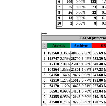
6
200
0.00%
125
1.
7
25
0.00%
23
0.
8
26
0.00%
22
0.
9
13
0.00%
9
0.
10
2
0.00%
8
0.
Los 50 primeros 
#
Accesos
Archivos
KB
1
192560
3.36%
40460
2.00%
565.69 
2
128747
2.25%
28790
1.42%
533.39 
3
117118
2.04%
25813
1.28%
340.48 
4
104564
1.83%
21861
1.08%
277.23 
5
94150
1.64%
19497
0.96%
241.60 
6
72510
1.27%
15618
0.77%
191.80 
7
64170
1.12%
14423
0.71%
227.63 
8
56581
0.99%
14131
0.70%
242.84 
9
54355
0.95%
12146
0.60%
219.15 
10
42508
0.74%
9275
0.46%
120.75 