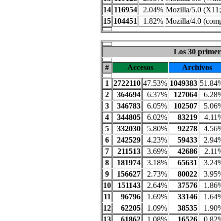
14
116954
2.04%
Mozilla/5.0 (X11;
15
104451
1.82%
Mozilla/4.0 (co
Los 30 primero
#
Accesos
Archivos
1
2722110
47.53%
1049383
51.84
2
364694
6.37%
127064
6.28
3
346783
6.05%
102507
5.06
4
344805
6.02%
83219
4.11
5
332030
5.80%
92278
4.56
6
242529
4.23%
59433
2.94
7
211513
3.69%
42686
2.11
8
181974
3.18%
65631
3.24
9
156627
2.73%
80022
3.95
10
151143
2.64%
37576
1.86
11
96796
1.69%
33146
1.64
12
62205
1.09%
38535
1.90
13
61862
1.08%
16526
0.82