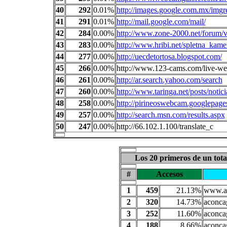
40
292
0.01%
http://images.google.com.mx/imgr
41
291
0.01%
http://mail.google.com/mail/
42
284
0.00%
http://www.zone-2000.net/forum/
43
283
0.00%
http://www.hribi.net/spletna_kam
44
277
0.00%
http://uecdetortosa.blogspot.com/
45
266
0.00%
http://www.123-cams.com/live-w
46
261
0.00%
http://ar.search.yahoo.com/search
47
260
0.00%
http://www.taringa.net/posts/noti
48
258
0.00%
http://pirineoswebcam.googlepa
49
257
0.00%
http://search.msn.com/results.aspx
50
247
0.00%
http://66.102.1.100/translate_c
Los 20 primeros de un tot
#
Accesos
1
459
21.13%
www.a
2
320
14.73%
aconc
3
252
11.60%
aconca
4
188
8.66%
aconca