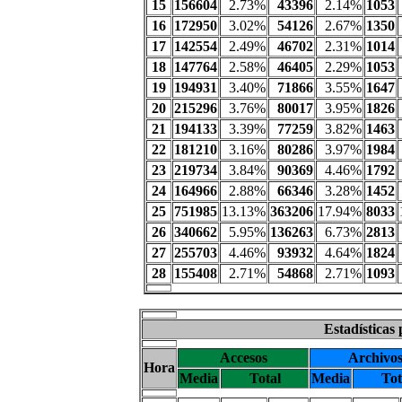
15
156604
2.73%
43396
2.14%
1053
16
172950
3.02%
54126
2.67%
1350
17
142554
2.49%
46702
2.31%
1014
18
147764
2.58%
46405
2.29%
1053
19
194931
3.40%
71866
3.55%
1647
20
215296
3.76%
80017
3.95%
1826
21
194133
3.39%
77259
3.82%
1463
22
181210
3.16%
80286
3.97%
1984
23
219734
3.84%
90369
4.46%
1792
24
164966
2.88%
66346
3.28%
1452
25
751985
13.13%
363206
17.94%
8033
26
340662
5.95%
136263
6.73%
2813
27
255703
4.46%
93932
4.64%
1824
28
155408
2.71%
54868
2.71%
1093
Estadísticas
Accesos
Archivo
Hora
Media
Total
Media
Tot