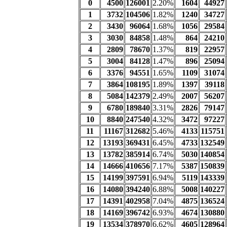
0
4500
126001
2.20%
1604
44927
1
3732
104506
1.82%
1240
34727
2
3430
96064
1.68%
1056
29584
3
3030
84858
1.48%
864
24210
4
2809
78670
1.37%
819
22957
5
3004
84128
1.47%
896
25094
6
3376
94551
1.65%
1109
31074
7
3864
108195
1.89%
1397
39118
8
5084
142379
2.49%
2007
56207
9
6780
189840
3.31%
2826
79147
10
8840
247540
4.32%
3472
97227
11
11167
312682
5.46%
4133
115751
12
13193
369431
6.45%
4733
132549
13
13782
385914
6.74%
5030
140854
14
14666
410656
7.17%
5387
150839
15
14199
397591
6.94%
5119
143339
16
14080
394240
6.88%
5008
140227
17
14391
402958
7.04%
4875
136524
18
14169
396742
6.93%
4674
130880
19
13534
378970
6.62%
4605
128964