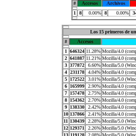
#
Accesos
Archivos
1
8
0.00%
8
0.00%
3
Los 15 primeros de un
#
Accesos
1
646324
11.28%
Mozilla/4.0 (com
2
641887
11.21%
Mozilla/4.0 (co
3
377872
6.60%
Mozilla/5.0 (Win
4
231178
4.04%
Mozilla/4.0 (co
5
172522
3.01%
Mozilla/5.0 (Win
6
165999
2.90%
Mozilla/4.0 (co
7
157478
2.75%
Mozilla/4.0 (com
8
154362
2.70%
Mozilla/4.0 (co
9
138330
2.42%
Mozilla/4.0 (com
10
137866
2.41%
Mozilla/4.0 (com
11
130439
2.28%
Mozilla/5.0 (Win
12
129371
2.26%
Mozilla/5.0 (Win
13
119128
2.08%
Mozilla/5.0 (Win