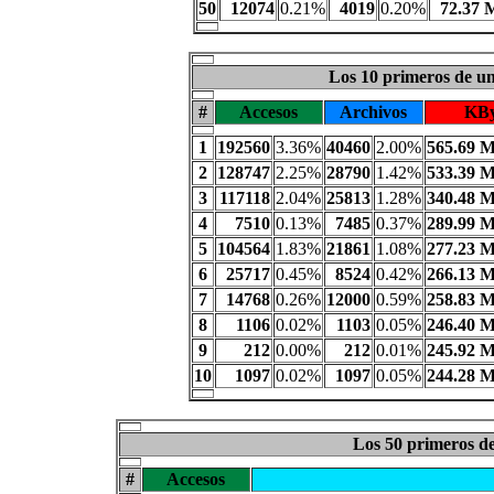
50
12074
0.21%
4019
0.20%
72.37 
Los 10 primeros de un
#
Accesos
Archivos
KBy
1
192560
3.36%
40460
2.00%
565.69 
2
128747
2.25%
28790
1.42%
533.39 
3
117118
2.04%
25813
1.28%
340.48 
4
7510
0.13%
7485
0.37%
289.99 
5
104564
1.83%
21861
1.08%
277.23 
6
25717
0.45%
8524
0.42%
266.13 
7
14768
0.26%
12000
0.59%
258.83 
8
1106
0.02%
1103
0.05%
246.40 
9
212
0.00%
212
0.01%
245.92 
10
1097
0.02%
1097
0.05%
244.28 
Los 50 primeros de
#
Accesos