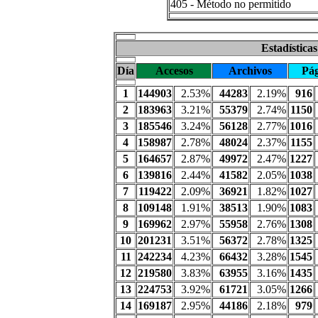
405 - Método no permitido
Estadística
Día
Accesos
Archivos
Pág
1
144903
2.53%
44283
2.19%
916
2
183963
3.21%
55379
2.74%
1150
3
185546
3.24%
56128
2.77%
1016
4
158987
2.78%
48024
2.37%
1155
5
164657
2.87%
49972
2.47%
1227
6
139816
2.44%
41582
2.05%
1038
7
119422
2.09%
36921
1.82%
1027
8
109148
1.91%
38513
1.90%
1083
9
169962
2.97%
55958
2.76%
1308
10
201231
3.51%
56372
2.78%
1325
11
242234
4.23%
66432
3.28%
1545
12
219580
3.83%
63955
3.16%
1435
13
224753
3.92%
61721
3.05%
1266
14
169187
2.95%
44186
2.18%
979