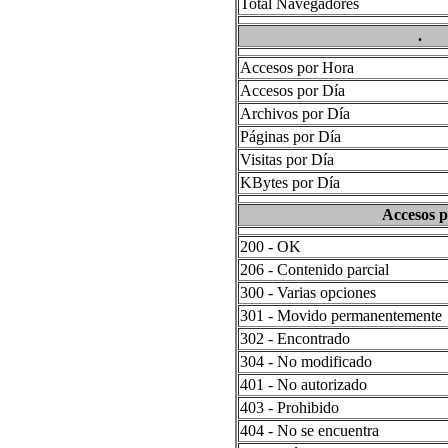
Total Navegadores
.
Accesos por Hora
Accesos por Día
Archivos por Día
Páginas por Día
Visitas por Día
KBytes por Día
Accesos p
200 - OK
206 - Contenido parcial
300 - Varias opciones
301 - Movido permanentemente
302 - Encontrado
304 - No modificado
401 - No autorizado
403 - Prohibido
404 - No se encuentra