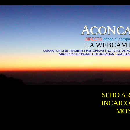
F
DIRECTO
desde el campa
LA WEBCAM 
CAMARA ON LINE
|
IMAGENES HISTORICAS
|
NOTICIAS DE H
ARQUEOASTRONOMIA
|
FOTOGRAFIAS
|
GALERIA
SITIO 
INCAICO
MO