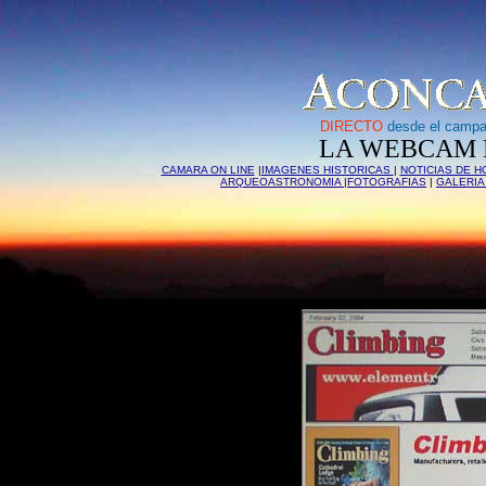
DIRECTO
desde el campa
LA WEBCAM 
CAMARA ON LINE
|
IMAGENES HISTORICAS
|
NOTICIAS DE H
ARQUEOASTRONOMIA
|
FOTOGRAFIAS
|
GALERIA