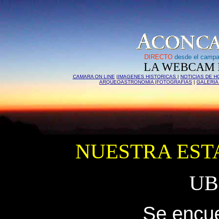
DIRECTO
desde el campa
LA WEBCAM 
CAMARA ON LINE
|
IMAGENES HISTORICAS
|
NOTICIAS DE H
ARQUEOASTRONOMIA
|
FOTOGRAFIAS
|
GALERIA
NUESTRA EST
UB
Se encue